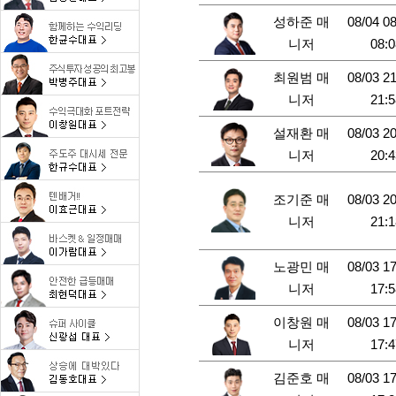
성하준 매
08/04 08
니저
08:0
최원범 매
08/03 21
니저
21:5
설재환 매
08/03 20
니저
20:4
조기준 매
08/03 20
니저
21:1
노광민 매
08/03 17
니저
17:5
이창원 매
08/03 17
니저
17:4
김준호 매
08/03 17