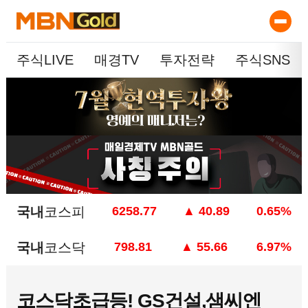
주식LIVE
매경TV
투자전략
주식SNS
국내
코스피
6258.77
▲ 40.89
0.65%
국내
코스닥
798.81
▲ 55.66
6.97%
코스닥초급등! GS건설,샘씨엔