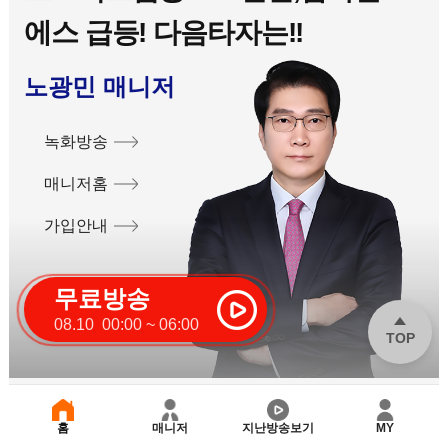
에스 급등! 다음타자는!!
노광민 매니저
녹화방송
매니저홈
가입안내
무료방송
08.10 00:00 ~ 06:00
TOP
sk하이닉스 대박행진 ~ 차기
홈
매니저
지난방송보기
MY