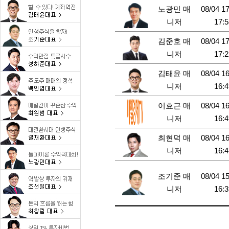
노광민 매
08/04 17
니저
17:5
김준호 매
08/04 17
니저
17:2
김태윤 매
08/04 16
니저
16:4
이효근 매
08/04 16
니저
16:4
최현덕 매
08/04 16
니저
16:4
조기준 매
08/04 15
니저
16:3