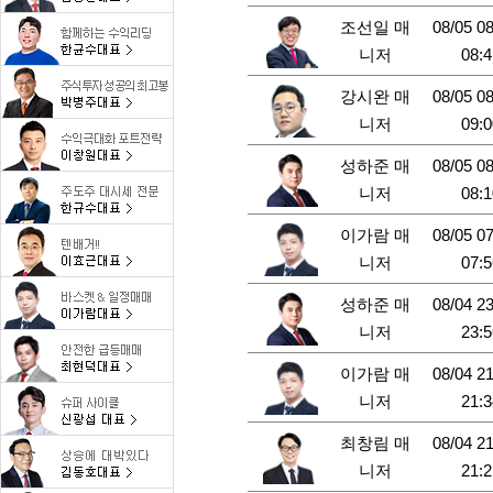
조선일 매
08/05 08
니저
08:4
강시완 매
08/05 08
니저
09:0
성하준 매
08/05 08
니저
08:1
이가람 매
08/05 07
니저
07:5
성하준 매
08/04 23
니저
23:5
이가람 매
08/04 21
니저
21:3
최창림 매
08/04 21
니저
21:2