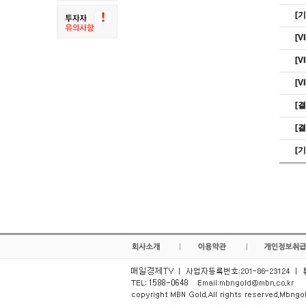
[
[
[
[
[
[
[