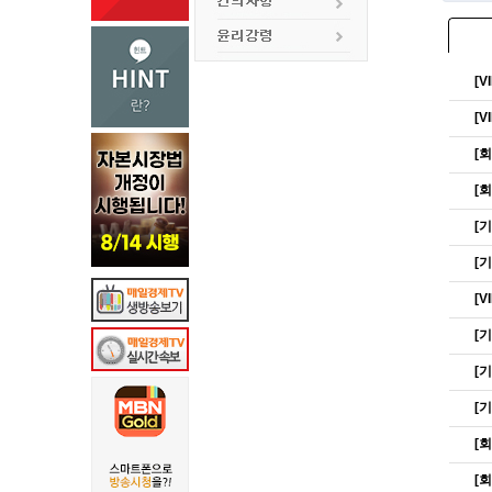
[
[
[
[
[
[
[
[
[
[
[
[