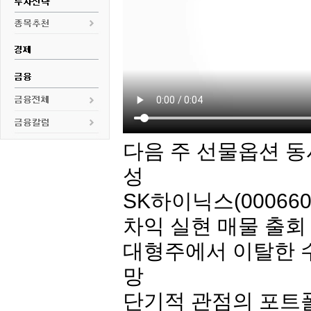
다음 주 선물옵션 동
성
SK하
이닉스
(00066
차익 실현 매물 출회
대형주에서 이탈한 수
망
단기적 관점의 포트