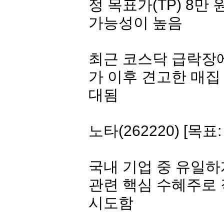
정 목표가(
TP
) 8만
가능성이 높음
최근 코스닥 급락장
가 이후 견고한 매집
대됨
노타
(262220) [목표:
국내 기업 중 유일하
관련 핵심 수혜주로 
시도함