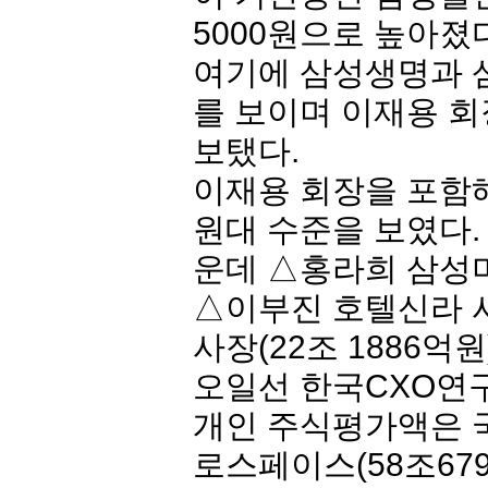
5000원으로 높아졌
여기에
삼성생명
과 
를 보이며 이재용 회
보탰다.
이재용 회장을 포함해
원대 수준을 보였다.
운데 △홍라희 삼성미
△이부진
호텔신라
사
사장(22조 1886억원
오일선 한국CXO연구
개인 주식평가액은 국
로스페이스
(58조6