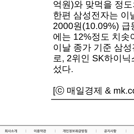
억원)와 맞먹을 정도
한편
삼성전자
는 이
2000원(10.09%)
에는 12%정도 치솟아
이날 종가 기준
삼성
로, 2위인
SK하
이닉
섰다.
[ⓒ 매일경제 & mk.