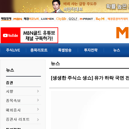
뉴스
[생생한 주식쇼 생쇼] 유가 하락 국면 