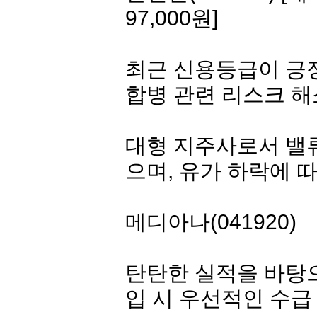
97,000원]
최근 신용등급이 긍
합병 관련 리스크 해
대형 지주사로서 밸
으며, 유가 하락에 
메디아나
(041920)
탄탄한 실적을 바탕으
입 시 우선적인 수급