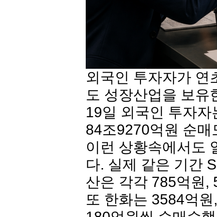
외국인 투자자가 연초
도 성장산업을 보유
19일 외국인 투자
84조9270억원 순
이런 상황속에서도 
다. 실제 같은 기간 
산은 각각 785억원,
또 한화는 3584억원,
180억원씩 순매수했