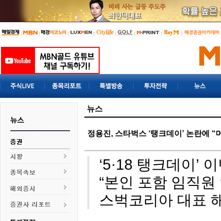
뉴스
정용진, 스타벅스 ‘탱크데이’ 논란에 “
‘5·18 탱크데이’
“본인 포함 임직원
스벅코리아 대표 