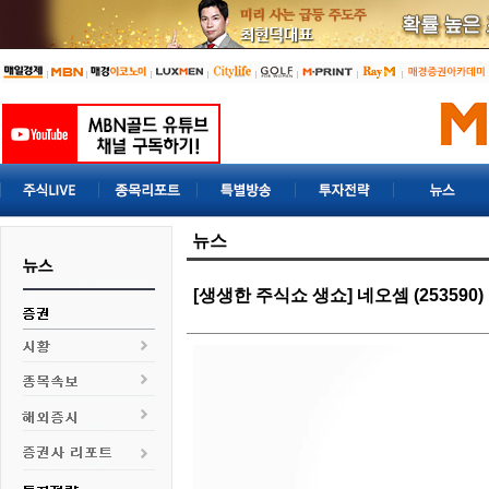
뉴스
[생생한 주식쇼 생쇼] 네오셈 (253590)