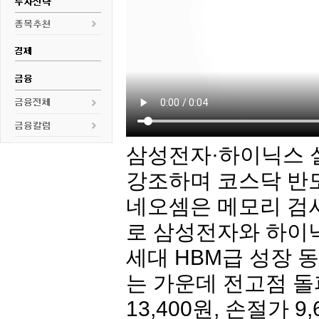
삼성전자
·하
이닉스
강조하며 코스닥 반
네오셈
은 메모리 검사
로
삼성전자
와 하
이
세대 HBM급 성장 
는 가운데 전고점 
13,400원, 손절가 