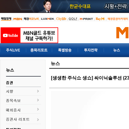
뉴스
[생생한 주식쇼 생쇼] 싸이닉솔루션 (2