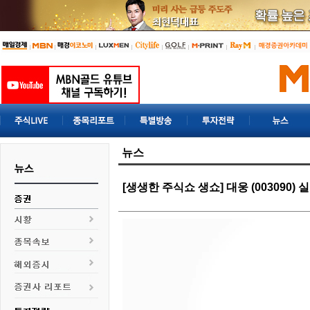
뉴스
[생생한 주식쇼 생쇼] 대웅 (003090)