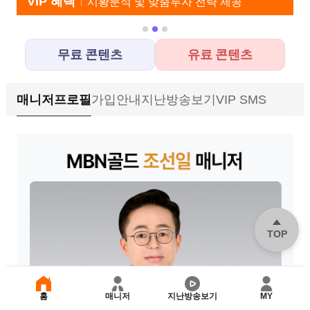
VIP 혜택
시황분석 및 맞춤투자 전략 제공
유료
무료 콘텐츠
유료 콘텐츠
매니저프로필
가입안내
지난방송보기
VIP SMS
TOP
홈
매니저
지난방송보기
MY