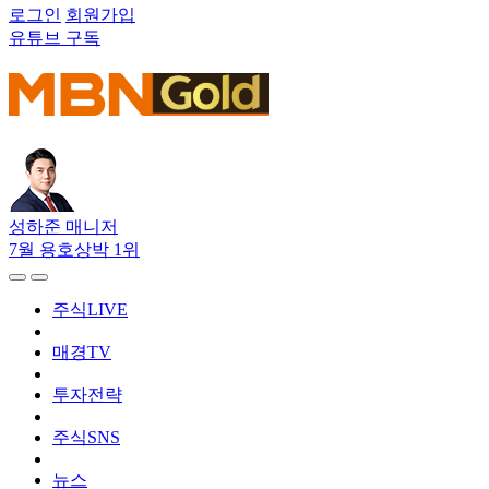
로그인
회원가입
유튜브 구독
성하준 매니저
7월 용호상박 1위
주식LIVE
매경TV
투자전략
주식SNS
뉴스