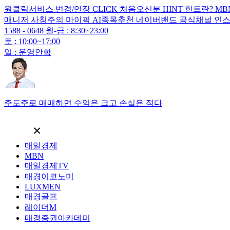
원클릭서비스
변경/연장
CLICK
처음오신분
HINT
힌트란?
MB
매니저
사칭주의
마이픽
AI종목추천
네이버밴드
공식채널
인
1588 - 0648
월-금 : 8:30~23:00
토 : 10:00~17:00
일 : 운영안함
주도주로 매매하면 수익은 크고 손실은 적다
×
매일경제
MBN
매일경제TV
매경이코노미
LUXMEN
매경골프
레이더M
매경증권아카데미