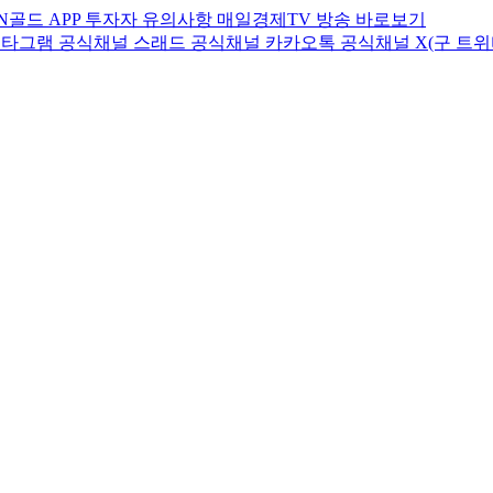
N골드
APP
투자자
유의사항
매일경제TV
방송 바로보기
스타그램
공식채널
스래드
공식채널
카카오톡
공식채널
X(구 트위