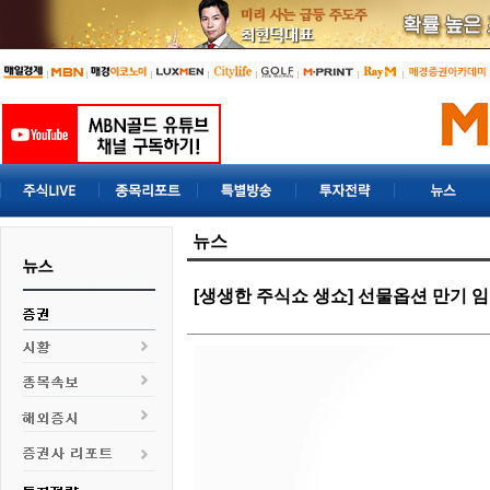
뉴스
[생생한 주식쇼 생쇼] 선물옵션 만기 