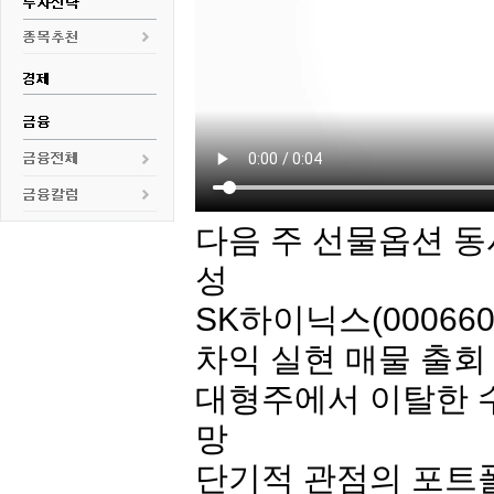
다음 주 선물옵션 동
성
SK하
이닉스
(00066
차익 실현 매물 출회
대형주에서 이탈한 수
망
단기적 관점의 포트