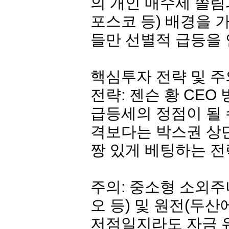
의 개인 매수세 쏠림과
포스코 등) 배경을 
들만 선별적 급등을
핵심투자 전략 및 
전략: 젠슨 황 CEO
급등세의 정점이 될 
격보다는 박스권 상
짱 있게 베팅하는 전
주의: 중소형 소외주
오
등) 및 원전(
두산
저점일지라도 자금 