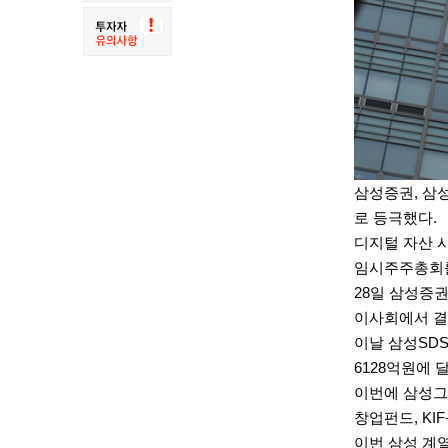
삼성증권
, 삼
로 등극했다.
디지털 자산 
임시주주총회를
28일
삼성증
이사회에서 결
이날 삼성SD
6128억원에 
이번에 삼성그
창업펀드, KIF
이번 삼성 계열