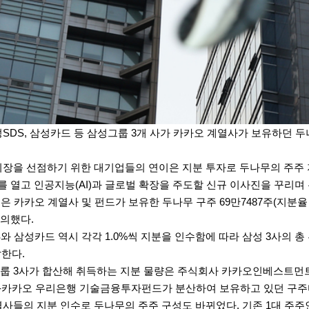
성SDS,
삼성카드
등 삼성그룹 3개 사가
카카오
계열사가 보유하던 두나
시장을 선점하기 위한 대기업들의 연이은 지분 투자로 두나무의 주주
 열고 인공지능(AI)과 글로벌 확장을 주도할 신규 이사진을 꾸리며
권
은
카카오
계열사 및 펀드가 보유한 두나무 구주 69만7487주(지분율 
의했다.
S와
삼성카드
역시 각각 1.0%씩 지분을 인수함에 따라 삼성 3사의 총 
달한다.
룹 3사가 합산해 취득하는 지분 물량은 주식회사
카카오
인베스트먼트
-
카카오
우리은행 기술금융투자펀드가 분산하여 보유하고 있던 구주
사들의 지분 인수로 두나무의 주주 구성도 바뀌었다. 기존 1대 주주인 