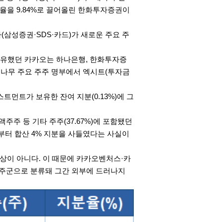
을 9.84%로 끌어올린
한화투자증권
이
(
삼성증권
·SDS·카드)가 새로운 주요 주
 보유했던
카카오
는 하나은행,
한화투자증
두나무 주요 주주 명부에서 엑시트(투자금
트먼트가 보유한 잔여 지분(0.13%)에 그
주 등 기타 주주(37.67%)에 포함됐던
터 합산 4% 지분을 사들였다는 사실이
대상이 아니다. 이 때문에
카카오
벤처스·
카
주군으로 분류돼 그간 외부에 드러나지