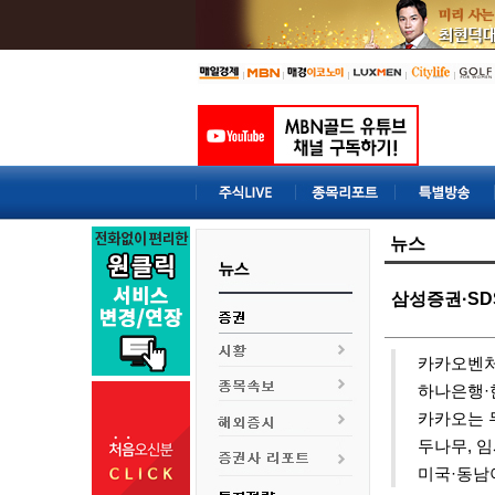
뉴스
삼성증권·SDS
카카오
벤처
하나은행·
카카오
는 
두나무, 
미국·동남