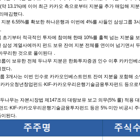
약 13.1%)에 이어 최근
카카오
측으로부터 지분을 추가 매입해 지분율
자리매김했다.
지분 6.55%를 확보한 하나은행과 이번에 4%를 사들인 삼성그룹 3사
.
립 초기부터 적극적인 투자에 참여해 한때 10%를 훌쩍 넘는 지분을
번 삼성 계열사에까지 펀드 보유 잔여 지분 전체를 연이어 넘기면서 
 마무리한 것으로 풀이된다．
룹이 보유한 전체 두나무 지분은
한화투자증권
인수 이후 카카인베스
려졌다.
룹 3개사는 이번 인수로
카카오
인베스트먼트 잔여 지분을 포함해 소액주
·
카카오
청년창업펀드·KIF-
카카오
우리은행기술금융투자펀드 등으로부
두나무는 자본시장법 제147조의 대량보유 보고 의무(5% 룰) 적용 
드·KIF-
카카오
우리은행기술금융투자펀드 등은 5% 미만 비공시 주
풀이된다.