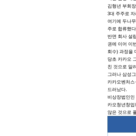
김형년 부회장(
3대 주주로 
여기에 두나무 
주로 합류했다
반면 회사 설
권
에 이어 이
회수) 과정을
당초
카카오
그
친 것으로 알
그러나 삼성그
카카오
벤처스
드러났다.
비상장법인인 
카오
청년창업펀
않은 것으로 