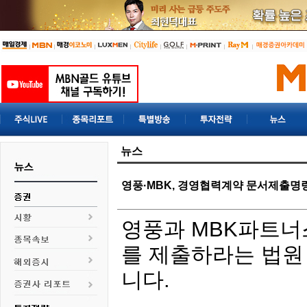
뉴스
영풍·MBK, 경영협력계약 문서제출명
영풍과 MBK파트너
를 제출하라는 법원
니다.