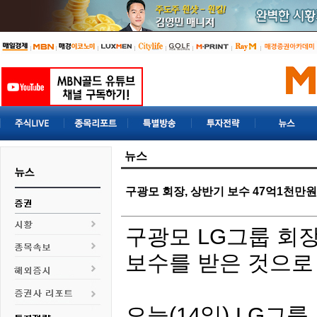
뉴스
구광모 회장, 상반기 보수 47억1천만
구광모 LG그룹 회장
보수를 받은 것으로
오늘(14일) LG그