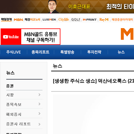
뉴스
[생생한 주식쇼 생쇼] 덕산네오룩스 (21